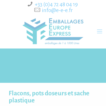
Panneau de gestion des cookies
+33 (0)4 72 48 04 19
info@e-e-e.fr
Flacons, pots doseurs et sache
plastique